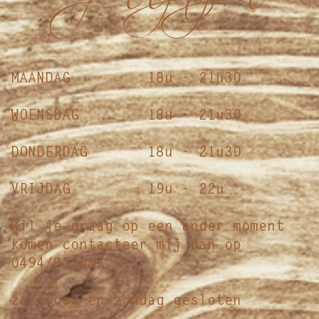
MAANDAG 18u - 21u30
WOENSDAG
18u - 21u30
DONDERDAG 18u - 21u30
VRIJDAG 19u - 22u
Wil je graag op een ander moment
komen contacteer mij dan op
0494/872657
zaterdag en zondag gesloten