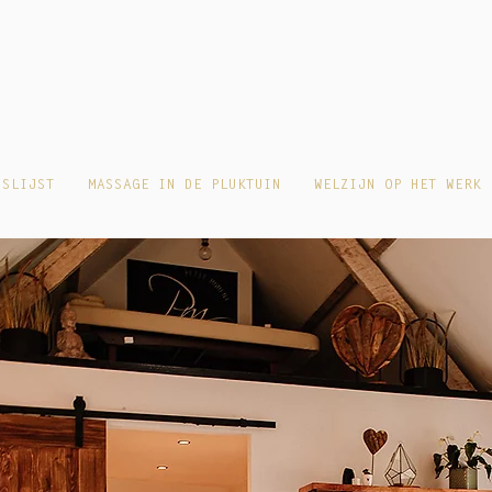
PETIT MOMENT
OVER MIJ
PRIJSLIJST
M
JSLIJST
MASSAGE IN DE PLUKTUIN
WELZIJN OP HET WERK