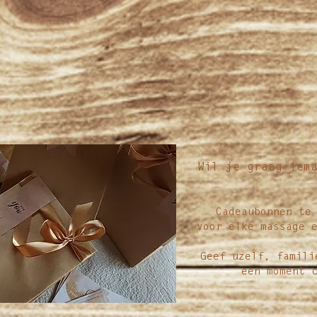
Wil je graag iem
Cadeaubonnen te
voor elke massage 
Geef uzelf, famili
een moment 