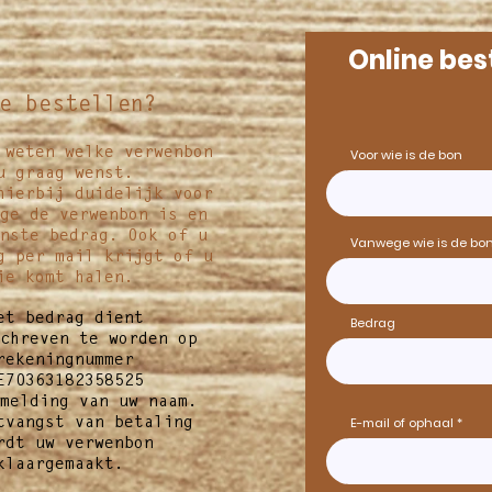
Online bes
e bestellen?
 weten welke verwenbon
Voor wie is de bon
u graag wenst.
hierbij duidelijk voor
ge de verwenbon is en
nste bedrag. Ook of u
Vanwege wie is de bo
g per mail krijgt of u
ie komt halen.
et bedrag dient
Bedrag
chreven te worden op
rekeningnummer
E70363182358525
melding van uw naam.
E-mail of ophaal
tvangst van betaling
rdt uw verwenbon
klaargemaakt.