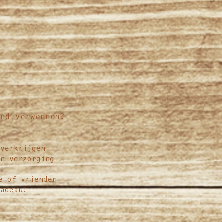
and verwennen?
 verkrijgen
en verzorging!
e of vrienden
cadeau!