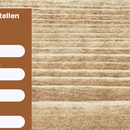
tellen
n