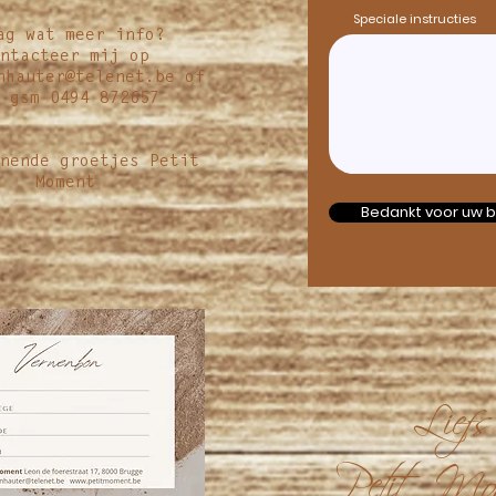
Speciale instructies
ag wat meer info?
ntacteer mij op
nhauter@telenet.be
of
 gsm 0494 872657
nende groetjes Petit
Moment
Bedankt voor uw b
Liefs
Petit Mo