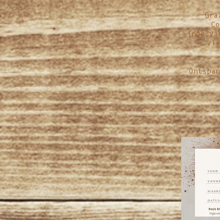
Gra
Co
inge.va
via
Ontspan