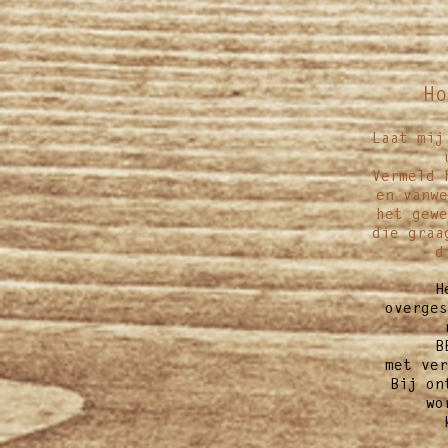
Ho
Laat mij
Vermeld 
en vanwe
het gewe
die graa
d
H
overges
B
met ver
Bij on
wo