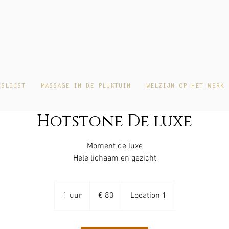
JSLIJST
MASSAGE IN DE PLUKTUIN
WELZIJN OP HET WERK
Hotstone De luxe
Moment de luxe
Hele lichaam en gezicht
80
euro
1 uur
1
€ 80
Location 1
u
u