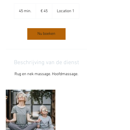
45
euro
45 min.
4
€ 45
Location 1
5
m
i
n
Nu boeken
.
Beschrijving van de dienst
Rug en nek massage. Hoofdmassage.